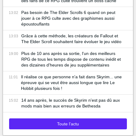
des fans de ce RPG culte trouvent un boss caché
Pas besoin de The Elder Scrolls 6 quand on peut
13:02
jouer à ce RPG culte avec des graphismes aussi
époustouflants
Grâce à cette méthode, les créateurs de Fallout et
13:03
The Elder Scroll souhaitent faire évoluer le jeu vidéo
Plus de 10 ans après sa sortie, l'un des meilleurs
19:00
RPG de tous les temps dispose de contenu inédit et
des dizaines d'heures de jeu supplémentaires
Il réalise ce que personne n'a fait dans Skyrim... une
11:01
épreuve qui se veut être aussi longue que lire Le
Hobbit plusieurs fois !
14 ans après, le succès de Skyrim n'est pas dû aux
15:02
mods mais bien aux erreurs de Bethesda
Toute l'actu