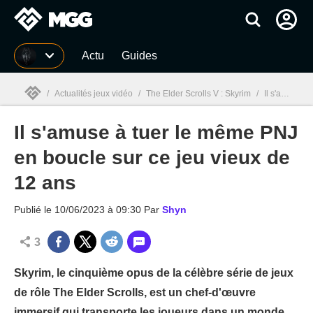
MGG
Actu
Guides
/
Actualités jeux vidéo
/
The Elder Scrolls V : Skyrim
/
Il s'amuse à tuer le même PNJ en boucle sur ce jeu vieux de 12 ans
Il s'amuse à tuer le même PNJ
MGG

en boucle sur ce jeu vieux de
12 ans
Publié le
10/06/2023 à 09:30
Par
Shyn
3
Skyrim, le cinquième opus de la célèbre série de jeux
de rôle The Elder Scrolls, est un chef-d'œuvre
immersif qui transporte les joueurs dans un monde