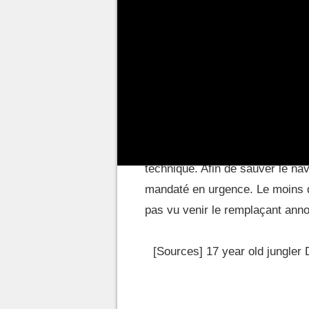
Avec 1 victoire pour 5 défaites,
classement en LEC. Au-delà de l
les qualifications pour
Montpell
un échec retentissant pour les Ab
papier un très gros roster.
Alors que
Bo
, le jungler chinoi
macrogame et ses prises de décis
technique. Afin de sauver le navi
mandaté en urgence. Le moins qu
pas vu venir le remplaçant anno
[Sources] 17 year old jungler D