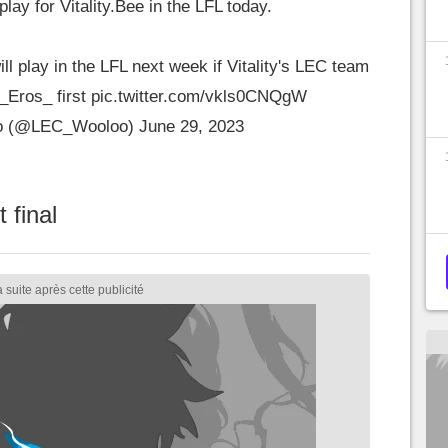
 play for Vitality.Bee in the LFL today.
ll play in the LFL next week if Vitality's LEC team
_Eros_
first
pic.twitter.com/vkls0CNQgW
o (@LEC_Wooloo)
June 29, 2023
 final