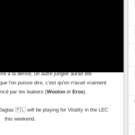
Team Vitality
se retrouve dans le fond du
a qualification pour les
playoffs
, ce sont surtout
ier
et les
Worlds
qui sont en danger ! Ce serait
eilles, qui avaient pourtant réussi à bâtir sur le
s de l'équipe, était souvent pointé du doigt pour sa
ion trop hasardeuse, il serait écarté par le staff
re à la dérive, un autre jungler aurait été
e l'on puisse dire, c'est qu'on n'avait vraiment
ncé par les leakers (
Wooloo
et
Eros
).
aglas 🇵🇱 will be playing for Vitality in the LEC
this weekend.