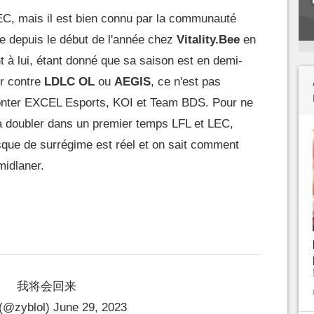
EC, mais il est bien connu par la communauté
oue depuis le début de l'année chez
Vitality.Bee
en
 à lui, étant donné que sa saison est en demi-
er contre
LDLC OL
ou
AEGIS
, ce n'est pas
ronter EXCEL Esports, KOI et Team BDS. Pour ne
 va doubler dans un premier temps LFL et LEC,
sque de surrégime est réel et on sait comment
midlaner.
我将会回来
(@zyblol)
June 29, 2023