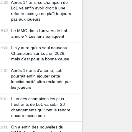
Après 14 ans, ce champion de
11:02
LoL va enfin avoir droit à une
refonte mais ça ne plaît toujours
pas aux joueurs
Le MMO dans l'univers de LoL
15:03
annulé ? Les fans paniquent
Il n'y aura qu'un seul nouveau
19:00
Champions sur LoL en 2026,
mais c'est pour la bonne cause
Après 17 ans d'attente, LoL
11:01
pourrait enfin ajouter cette
fonctionnalité ultra réclamée par
les joueurs
L'un des champions les plus
09:01
frustrants de LoL va subir 28
changements qui vont le rendre
encore moins bon...
On a enfin des nouvelles du
19:00