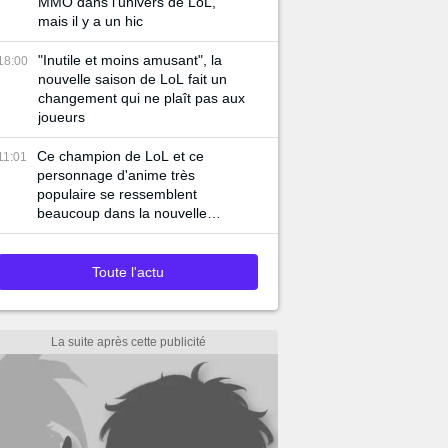
MMO dans l'univers de LoL,
mais il y a un hic
"Inutile et moins amusant", la
18:00
nouvelle saison de LoL fait un
changement qui ne plaît pas aux
joueurs
Ce champion de LoL et ce
11:01
personnage d'anime très
populaire se ressemblent
beaucoup dans la nouvelle
bande-annonce du jeu
Toute l'actu