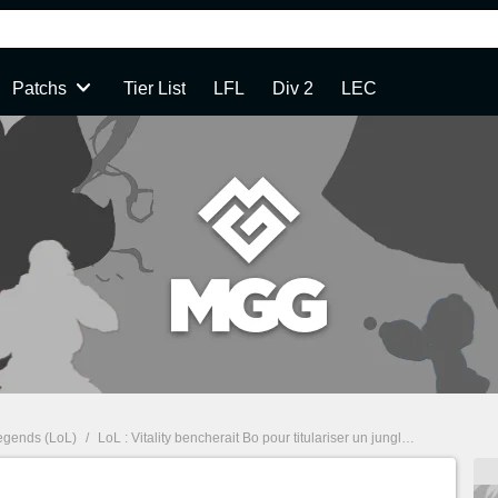
Patchs
Tier List
LFL
Div 2
LEC
egends (LoL)
/
LoL : Vitality bencherait Bo pour titulariser un jungler surprise en LEC