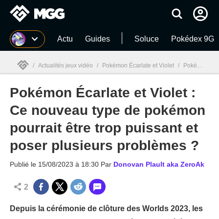
MGG
Actu
Guides
Soluce
Pokédex 9G
/
Actualités jeux vidéo
/
Pokémon Écarlate et Violet
/
Pokémon Écarlate et Violet : Ce nouveau type de pokémon pourrait être trop puissant et poser plusieurs problèmes ?
Pokémon Écarlate et Violet :
MGG

Ce nouveau type de pokémon
pourrait être trop puissant et
poser plusieurs problèmes ?
Publié le
15/08/2023 à 18:30
Par
Donovan Plault aka ZeroAk
2
Depuis la cérémonie de clôture des Worlds 2023, les