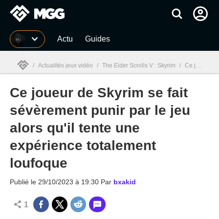
MGG
Actu
Guides
/
Actualités jeux vidéo
/
The Elder Scrolls V : Skyrim
/
Ce joueur de Skyrim se fait sévèrement punir par le jeu alors qu'il tente une expérience totalement loufoque
Ce joueur de Skyrim se fait
MGG

sévèrement punir par le jeu
alors qu'il tente une
expérience totalement
loufoque
Publié le
29/10/2023 à 19:30
Par
bxakid
1