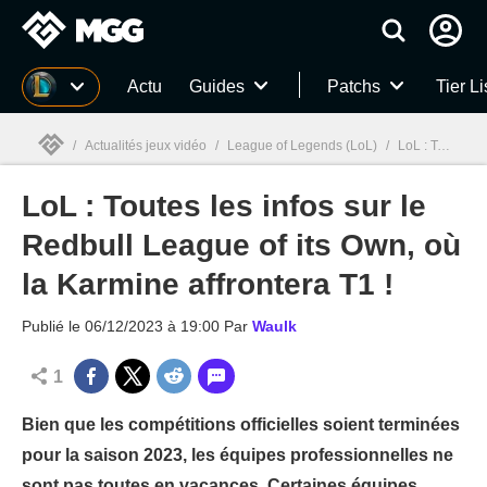
MGG
Actu
Guides
Patchs
Tier Li
/
Actualités jeux vidéo
/
League of Legends (LoL)
/
LoL : Toutes les infos sur le Redbull League of its Own, où la Karmine affrontera T1 !
LoL : Toutes les infos sur le
MGG

Redbull League of its Own, où
la Karmine affrontera T1 !
Publié le
06/12/2023 à 19:00
Par
Waulk
1
Bien que les compétitions officielles soient terminées
pour la saison 2023, les équipes professionnelles ne
sont pas toutes en vacances. Certaines équipes