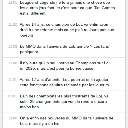
League of Legends ne fera jamais une chose que
12:01
les autres jeux font, et c'est pour ça que Riot Games
est si différent
Après 14 ans, ce champion de LoL va enfin avoir
11:02
droit à une refonte mais ça ne plaît toujours pas aux
joueurs
Le MMO dans l'univers de LoL annulé ? Les fans
15:03
paniquent
Il n'y aura qu'un seul nouveau Champions sur LoL
19:00
en 2026, mais c'est pour la bonne cause
Après 17 ans d'attente, LoL pourrait enfin ajouter
11:01
cette fonctionnalité ultra réclamée par les joueurs
L'un des champions les plus frustrants de LoL va
09:01
subir 28 changements qui vont le rendre encore
moins bon...
On a enfin des nouvelles du MMO dans l'univers de
19:00
LoL, mais il y a un hic