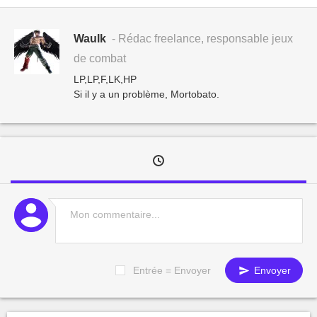
Waulk
- Rédac freelance, responsable jeux
de combat
LP,LP,F,LK,HP
Si il y a un problème, Mortobato.
Entrée = Envoyer
Envoyer