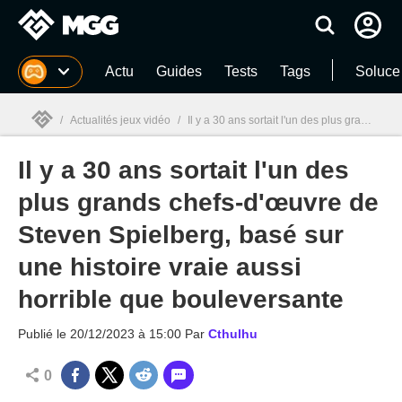
MGG
Actu
Guides
Tests
Tags
Soluce
/
Actualités jeux vidéo
/
Il y a 30 ans sortait l'un des plus grands chefs-d'œuvre de Steven Spielberg, basé sur une histoire vraie aussi horrible que bouleversante
Il y a 30 ans sortait l'un des
MGG

plus grands chefs-d'œuvre de
Steven Spielberg, basé sur
une histoire vraie aussi
horrible que bouleversante
Publié le
20/12/2023 à 15:00
Par
Cthulhu
0