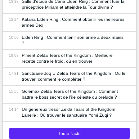
Salle d'étude de Caria Elden Ring : Comment tuer la
13:38
préceptrice Miriam et atteindre la Tour divine ?
Katana Elden Ring : Comment obtenir les meilleures
12:24
armes Dex
Elden Ring : Comment tenir son arme à deux mains
10:50
?
Piment Zelda Tears of the Kingdom : Meilleure
19:08
recette contre le froid, où en trouver
Sanctuaire Joq U Zelda Tears of the Kingdom : Où le
17:31
trouver, comment le compléter ?
Golemax Zelda Tears of the Kingdom : Comment
15:55
battre le boss secret de l'île céleste du prélude ?
Un généreux trésor Zelda Tears of the Kingdom,
14:14
Lanelle : Où trouver le sanctuaire Yomi Zuqi ?
Toute l'actu