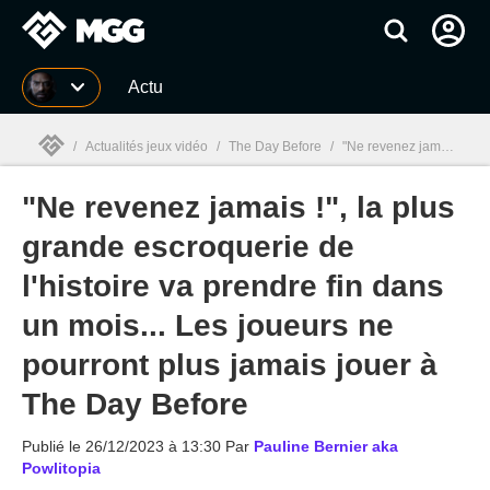
MGG
Actu
/
Actualités jeux vidéo
/
The Day Before
/
"Ne revenez jamais !", la plus grande escroquerie de l'histoire va prendre fin dans un mois... Les joueurs ne pourront plus jamais jouer à The Day Before
"Ne revenez jamais !", la plus
MGG

grande escroquerie de
l'histoire va prendre fin dans
un mois... Les joueurs ne
pourront plus jamais jouer à
The Day Before
Publié le
26/12/2023 à 13:30
Par
Pauline Bernier aka
Powlitopia