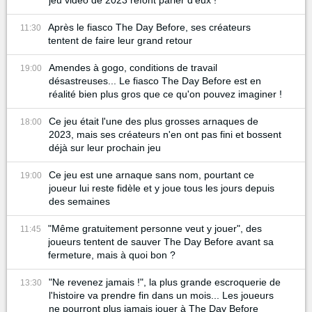
jeu vidéo de 2023 refont parler d'eux !
Après le fiasco The Day Before, ses créateurs
11:30
tentent de faire leur grand retour
Amendes à gogo, conditions de travail
19:00
désastreuses... Le fiasco The Day Before est en
réalité bien plus gros que ce qu'on pouvez imaginer !
Ce jeu était l'une des plus grosses arnaques de
18:00
2023, mais ses créateurs n'en ont pas fini et bossent
déjà sur leur prochain jeu
Ce jeu est une arnaque sans nom, pourtant ce
19:00
joueur lui reste fidèle et y joue tous les jours depuis
des semaines
"Même gratuitement personne veut y jouer", des
11:45
joueurs tentent de sauver The Day Before avant sa
fermeture, mais à quoi bon ?
"Ne revenez jamais !", la plus grande escroquerie de
13:30
l'histoire va prendre fin dans un mois... Les joueurs
ne pourront plus jamais jouer à The Day Before