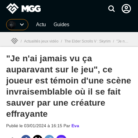
MGG
Actu
Guides
/
Actualités jeux vidéo
/
The Elder Scrolls V : Skyrim
/
"Je n'ai jamais vu ça auparavant sur le jeu", ce joueur est témoin d'une scène invraisemblable où il se fait sauver par une créature effrayante
"Je n'ai jamais vu ça
MGG

auparavant sur le jeu", ce
joueur est témoin d'une scène
invraisemblable où il se fait
sauver par une créature
effrayante
Publié le
03/01/2024 à 16:15
Par
Eva