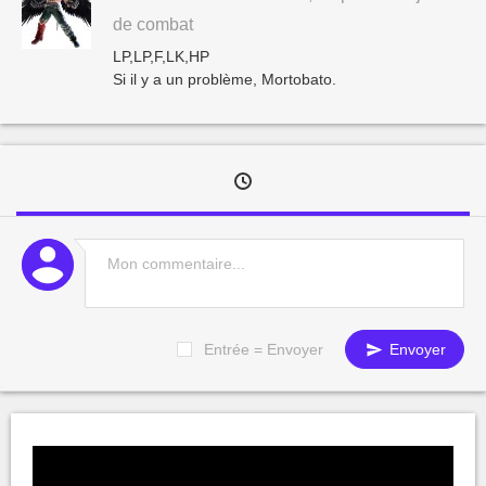
de combat
LP,LP,F,LK,HP
Si il y a un problème, Mortobato.
Entrée = Envoyer
Envoyer