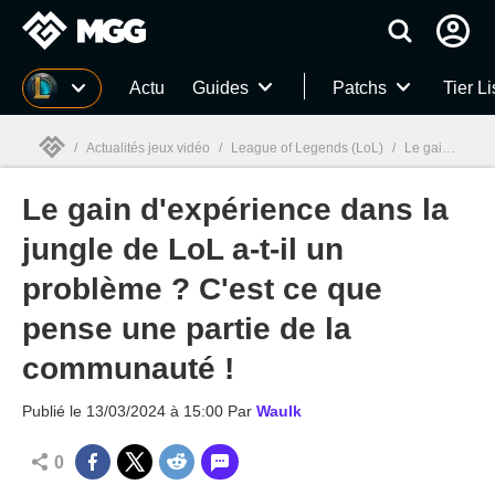
MGG
Actu
Guides
Patchs
Tier Li
/
Actualités jeux vidéo
/
League of Legends (LoL)
/
Le gain d'expérience dans la jungle de LoL a-t-il un problème ? C'est ce que pense une partie de la communauté !
Le gain d'expérience dans la
MGG

jungle de LoL a-t-il un
problème ? C'est ce que
pense une partie de la
communauté !
Publié le
13/03/2024 à 15:00
Par
Waulk
0