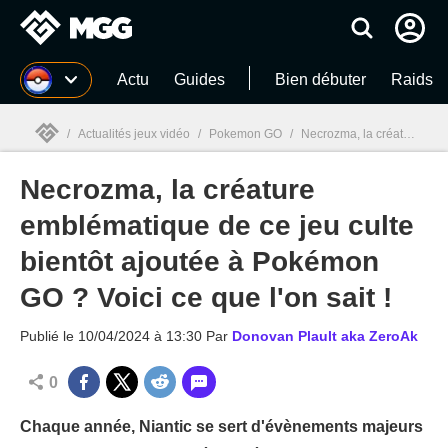
MGG
Actu
Guides
Bien débuter
Raids
/
Actualités jeux vidéo
/
Pokemon GO
/
Necrozma, la créature emblématique de ce jeu culte bientôt ajoutée à Pokémon GO ? Voici ce que l'on sait !
Necrozma, la créature
MGG

emblématique de ce jeu culte
bientôt ajoutée à Pokémon
GO ? Voici ce que l'on sait !
Publié le
10/04/2024 à 13:30
Par
Donovan Plault aka ZeroAk
0
Chaque année, Niantic se sert d'évènements majeurs