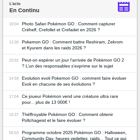
L'actu
En Continu
Photo Safari Pokémon GO : Comment capturer
19:04
Créhelf, Crefollet et Crefadet en 2026 ?
Pokemon GO : Comment battre Reshiram, Zekrom
13:30
et Kyurem dans les raids 2026 ?
Peut-on espérer un jour l'arrivée de Pokémon GO 2
10:02
? L’un des responsables s’exprime sur le sujet
Evolution evoli Pokemon GO : comment faire évoluer
14:59
Evoli en chacune de ses évolutions ?
Ce joueur Pokémon vend une créature ultra rare
17:04
pour... plus de 13 000€ !
Théffroyable Pokémon GO : Comment obtenir
10:37
Poltchageist et le faire évoluer ?
Programme octobre 2025 Pokémon GO : Halloween,
05:03
Community Day, heures vedettes, raids... Tout ce qui