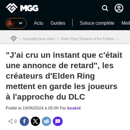
MGG
Actu
Guides
Soluce complète
Meil
/
Actualités jeux vidéo
/
Elden Ring Shadow of the Erdtree
/
"J'ai 
"J'ai cru un instant que c'était
MGG

une annonce de retard", les
créateurs d'Elden Ring
mettent en garde les joueurs
à l'approche du DLC
Publié le
19/06/2024 à 05:00
Par
bxakid
0