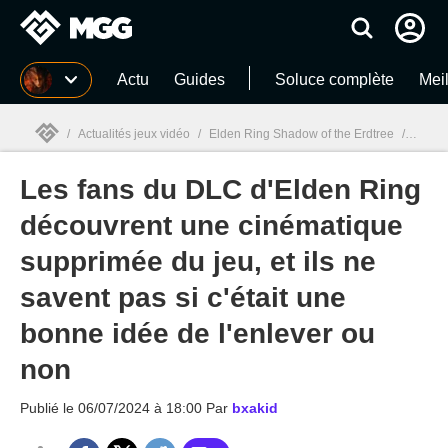
MGG
Actu
Guides
Soluce complète
Meil
/
Actualités jeux vidéo
/
Elden Ring Shadow of the Erdtree
/
Les fa
Les fans du DLC d'Elden Ring
MGG

découvrent une cinématique
supprimée du jeu, et ils ne
savent pas si c'était une
bonne idée de l'enlever ou
non
Publié le
06/07/2024 à 18:00
Par
bxakid