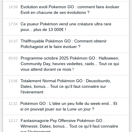
Evolution evoli Pokemon GO : comment faire évoluer
14:59
Evoli en chacune de ses évolutions ?
Ce joueur Pokémon vend une créature ultra rare
17:04
pour... plus de 13 000€ !
Théffroyable Pokémon GO : Comment obtenir
10:37
Poltchageist et le faire évoluer ?
Programme octobre 2025 Pokémon GO : Halloween,
05:03
Community Day, heures vedettes, raids... Tout ce qui
vous attend durant ce mois !
Totalement Normal Pokémon GO : Deusolourdo,
13:06
Dates, bonus... Tout ce qu'il faut connaitre sur
l'évènement
Pokémon GO : L'idée un peu folle du week-end... Et
11:32
si on pouvait jouer sur la Lune un jour ?
Fantasmagorie Psy Offensive Pokémon GO :
13:17
Wimessir, Dates, bonus... Tout ce qu'il faut connaitre
sur l'évènement