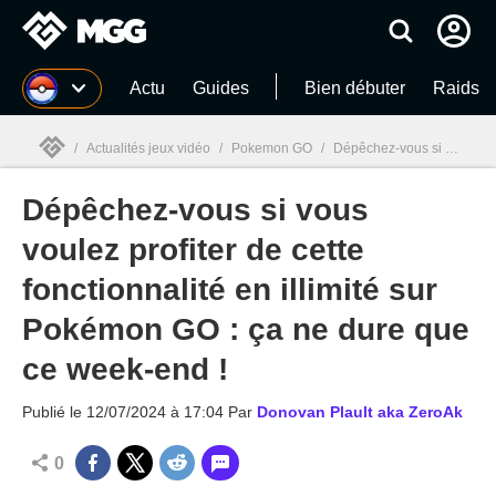
MGG
Actu
Guides
Bien débuter
Raids
/
Actualités jeux vidéo
/
Pokemon GO
/
Dépêchez-vous si vous voulez profiter de cette fonctionnalité en illimité sur Pokémon GO : ça ne dure que ce week-end !
Dépêchez-vous si vous
MGG

voulez profiter de cette
fonctionnalité en illimité sur
Pokémon GO : ça ne dure que
ce week-end !
Publié le
12/07/2024 à 17:04
Par
Donovan Plault aka ZeroAk
0