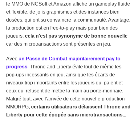
le MMO de NCSoft et Amazon affiche un gameplay fluide
et flexible, de jolis graphismes et des instances bien
dosées, qui ont su convaincre la communauté. Avantage,
la production est en free-to-play mais pour bien des
joueurs,
cela n'est pas synonyme de bonne nouvelle
car des microtransactions sont présentes en jeu.
Avec
un Passe de Combat majoritairement pay to
progress
, Throne and Liberty évite tout de même les
pop-ups incessants en jeu, ainsi que les écarts de
niveaux trop importants entre les joueurs qui paient et
ceux qui refusent de mettre la main au porte-monnaie.
Malgré tout, avec l'arrivée de cette nouvelle production
MMORPG,
certains utilisateurs délaissent Throne and
Liberty pour cette épopée sans microtransactions...