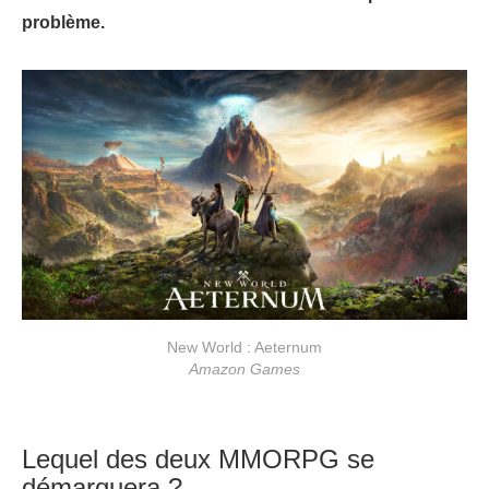
problème.
New World : Aeternum
Amazon Games
Lequel des deux MMORPG se
démarquera ?