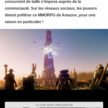
concurrent de taille s'impose auprès de la
communauté. Sur les réseaux sociaux, les joueurs
disent préférer ce MMORPG de Amazon, pour une
raison en particulier !