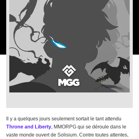
Il y a quelques jours seulement sortait le tant attendu
Throne and Liberty
, MMORPG qui se déroule dans le
vaste monde ouvert de Solisium. Contre toutes attentes,