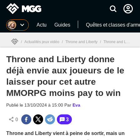
MGG
Actu
Guides
Quêtes et classes d'arm
/
Actualités jeux vidéo
/
Throne and Liberty
/
Throne and Liberty donne déjà envie aux joueurs de le laisser pour cet autre MMORPG moins pay to win
Throne and Liberty donne
MGG

déjà envie aux joueurs de le
laisser pour cet autre
MMORPG moins pay to win
Publié le
13/10/2024 à 15:00
Par
Eva
0
3
Throne and Liberty vient à peine de sortir, mais un