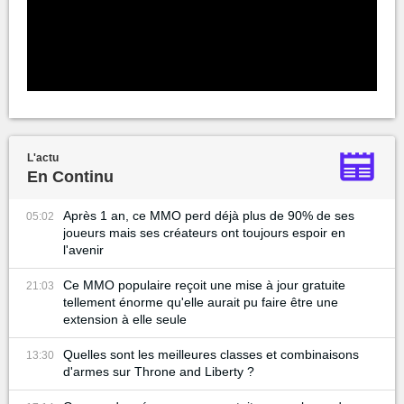
L'actu
En Continu
Après 1 an, ce MMO perd déjà plus de 90% de ses
05:02
joueurs mais ses créateurs ont toujours espoir en
l'avenir
Ce MMO populaire reçoit une mise à jour gratuite
21:03
tellement énorme qu'elle aurait pu faire être une
extension à elle seule
Quelles sont les meilleures classes et combinaisons
13:30
d'armes sur Throne and Liberty ?