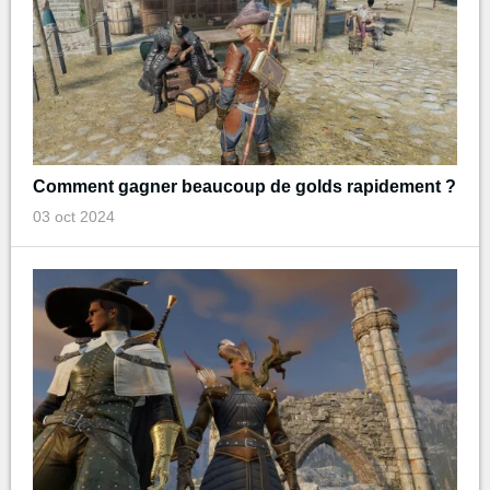
Comment gagner beaucoup de golds rapidement ?
03 oct 2024