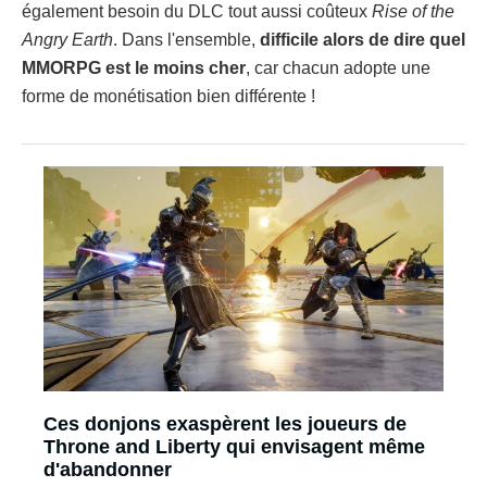
également besoin du DLC tout aussi coûteux
Rise of the
Angry Earth
. Dans l'ensemble,
difficile alors de dire quel
MMORPG est le moins cher
, car chacun adopte une
forme de monétisation bien différente !
Ces donjons exaspèrent les joueurs de
Throne and Liberty qui envisagent même
d'abandonner