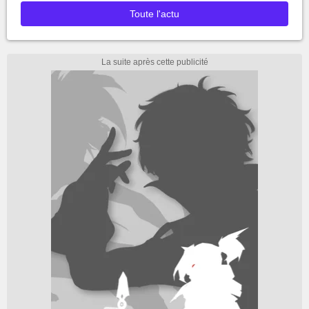
Toute l'actu