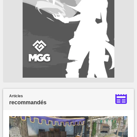
Articles
recommandés