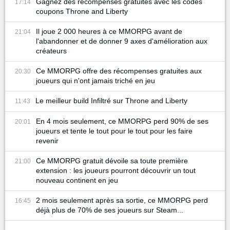
Gagnez des récompenses gratuites avec les codes
17:14
coupons Throne and Liberty
Il joue 2 000 heures à ce MMORPG avant de
21:04
l'abandonner et de donner 9 axes d'amélioration aux
créateurs
Ce MMORPG offre des récompenses gratuites aux
20:30
joueurs qui n'ont jamais triché en jeu
Le meilleur build Infiltré sur Throne and Liberty
11:43
En 4 mois seulement, ce MMORPG perd 90% de ses
20:01
joueurs et tente le tout pour le tout pour les faire
revenir
Ce MMORPG gratuit dévoile sa toute première
21:00
extension : les joueurs pourront découvrir un tout
nouveau continent en jeu
2 mois seulement après sa sortie, ce MMORPG perd
16:45
déjà plus de 70% de ses joueurs sur Steam...