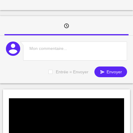
Entrée = Envoyer
Envoyer