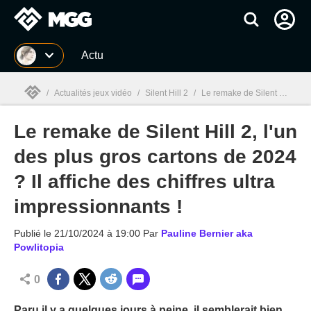
MGG
Actu
/
Actualités jeux vidéo
/
Silent Hill 2
/
Le remake de Silent Hill 2, l'un des plus gros cartons de 2024 ? Il affiche des chiffres ultra impressionnants !
Le remake de Silent Hill 2, l'un
MGG

des plus gros cartons de 2024
? Il affiche des chiffres ultra
impressionnants !
Publié le
21/10/2024 à 19:00
Par
Pauline Bernier aka
Powlitopia
0
Paru il y a quelques jours à peine, il semblerait bien