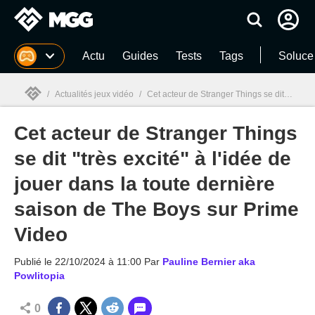
MGG
Actu
Guides
Tests
Tags
Soluce
/
Actualités jeux vidéo
/
Cet acteur de Stranger Things se dit "très excité" à l'idée de jouer dans la toute dernière saison de The Boys sur Prime Video
Cet acteur de Stranger Things
MGG

se dit "très excité" à l'idée de
jouer dans la toute dernière
saison de The Boys sur Prime
Video
Publié le
22/10/2024 à 11:00
Par
Pauline Bernier aka
Powlitopia
0