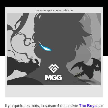
Il y a quelques mois, la saison 4 de la série
The Boys
sur