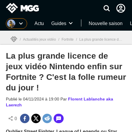
MGG
Actu
Guides
Nouvelle saison
/
Actualités jeux vidéo
/
Fortnite
/
La plus grande licence de jeux vidéo Nintendo enfin sur Fortnite ? C'est la folle rumeur du jour !
La plus grande licence de
MGG

jeux vidéo Nintendo enfin sur
Fortnite ? C'est la folle rumeur
du jour !
Publié le
04/11/2024 à 19:00
Par
Florent Lablanche aka
Laerezh
0
Oubliez Street Fighter, League of Legends ou Star