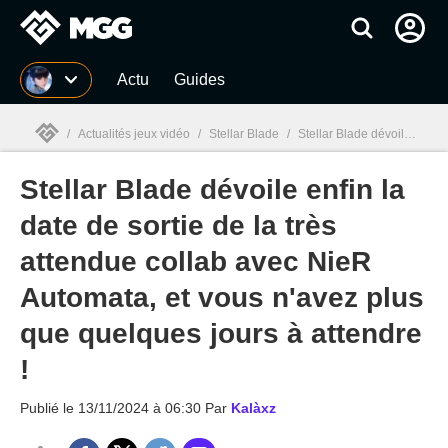
MGG
Actu
Guides
/
Actualités jeux vidéo
/
Stellar Blade
/
Stellar Blade dévoile enfin la date de sortie de la très attendue collab avec NieR Automata, et vous n'avez plus que quelques jours à attendre !
Stellar Blade dévoile enfin la
MGG

date de sortie de la très
attendue collab avec NieR
Automata, et vous n'avez plus
que quelques jours à attendre
!
Publié le
13/11/2024 à 06:30
Par
Kalàxz