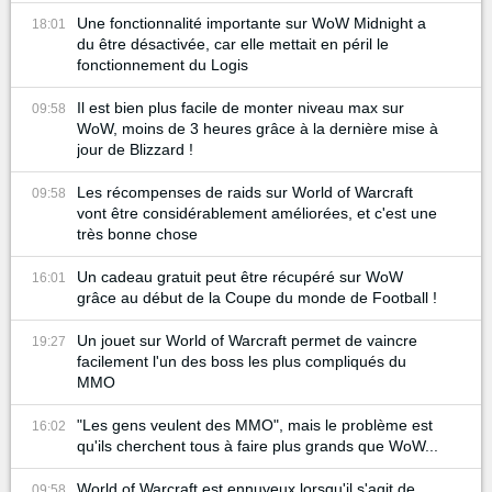
Une fonctionnalité importante sur WoW Midnight a
18:01
du être désactivée, car elle mettait en péril le
fonctionnement du Logis
Il est bien plus facile de monter niveau max sur
09:58
WoW, moins de 3 heures grâce à la dernière mise à
jour de Blizzard !
Les récompenses de raids sur World of Warcraft
09:58
vont être considérablement améliorées, et c'est une
très bonne chose
Un cadeau gratuit peut être récupéré sur WoW
16:01
grâce au début de la Coupe du monde de Football !
Un jouet sur World of Warcraft permet de vaincre
19:27
facilement l'un des boss les plus compliqués du
MMO
"Les gens veulent des MMO", mais le problème est
16:02
qu'ils cherchent tous à faire plus grands que WoW...
World of Warcraft est ennuyeux lorsqu'il s'agit de
09:58