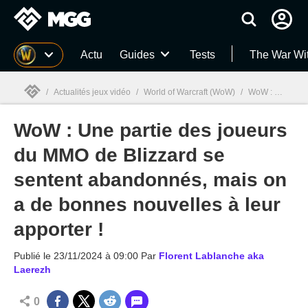
MGG
Actu
Guides
Tests
The War Wi
/
Actualités jeux vidéo
/
World of Warcraft (WoW)
/
WoW : Une partie des joueurs du MMO de Blizzard se sentent abandonnés, mais on a de bonnes nouvelles à leur apporter !
WoW : Une partie des joueurs
MGG

du MMO de Blizzard se
sentent abandonnés, mais on
a de bonnes nouvelles à leur
apporter !
Publié le
23/11/2024 à 09:00
Par
Florent Lablanche aka
Laerezh
0