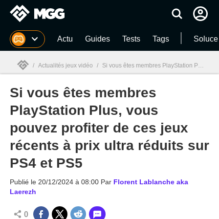
MGG
Actu
Guides
Tests
Tags
Soluce
/
Actualités jeux vidéo
/
Si vous êtes membres PlayStation Plus, vous pouvez profiter de ces jeux récents à prix ultra réduits sur PS4 et PS5
Si vous êtes membres
MGG

PlayStation Plus, vous
pouvez profiter de ces jeux
récents à prix ultra réduits sur
PS4 et PS5
Publié le
20/12/2024 à 08:00
Par
Florent Lablanche aka
Laerezh
0