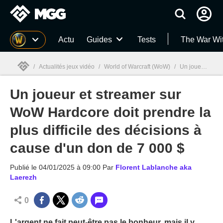
MGG
Actu
Guides
Tests
The War Wi
/
Actualités jeux vidéo
/
World of Warcraft (WoW)
/
Un joueur et streamer sur WoW Hardcore doit prendre la plus difficile des décisions à cause d'un don de 7 000 $
Un joueur et streamer sur
MGG

WoW Hardcore doit prendre la
plus difficile des décisions à
cause d'un don de 7 000 $
Publié le
04/01/2025 à 09:00
Par
Florent Lablanche aka
Laerezh
0
L'argent ne fait peut-être pas le bonheur, mais il y