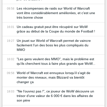
Les récompenses de raids sur World of Warcraft
09:58
vont être considérablement améliorées, et c'est une
très bonne chose
Un cadeau gratuit peut être récupéré sur WoW
16:01
grâce au début de la Coupe du monde de Football !
Un jouet sur World of Warcraft permet de vaincre
19:27
facilement l'un des boss les plus compliqués du
MMO
"Les gens veulent des MMO", mais le problème est
16:02
qu'ils cherchent tous à faire plus grands que WoW...
World of Warcraft est ennuyeux lorsqu'il s'agit de
09:58
monter des niveaux, mais Blizzard va bientôt
changer ça
"Ne l'ouvrez pas !", ce joueur de WoW découvre un
18:03
trésor d'une valeur de 6 000 € dans les affaires de
son père