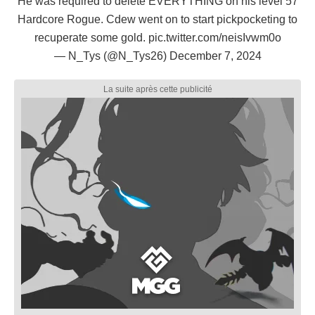
He was required to delete EVERYTHING on his level 57
Hardcore Rogue. Cdew went on to start pickpocketing to
recuperate some gold.
pic.twitter.com/neisIvwm0o
— N_Tys (@N_Tys26)
December 7, 2024