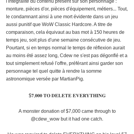
l'intégralité du contenu présent sur son personnage :
monture, pièces d'or, pièces d'équipement, métiers... Tout,
le condamnant ainsi à une mort évidente dans un jeu
aussi punitif que WoW Classic Hardcore. A titre de
comparaison, cela équivaut au bas mot à 150 heures de
temps jeu, soit plus d'une semaine consécutive de jeu.
Pourtant, si en temps normal le temps de réflexion aurait
au moins été assez long, Cdew ne s'est pas dégonflé et a
tout simplement refusé l'offre, préférant ainsi garder son
personnage tel quel quitte à rendre la somme
astronomique versée par MartianPig.
$𝟕,𝟎𝟎𝟎 𝐓𝐎 𝐃𝐄𝐋𝐄𝐓𝐄 𝐄𝐕𝐄𝐑𝐘𝐓𝐇𝐈𝐍𝐆
A monster donation of $7,000 came through to
@cdew_wow
but it had one catch.