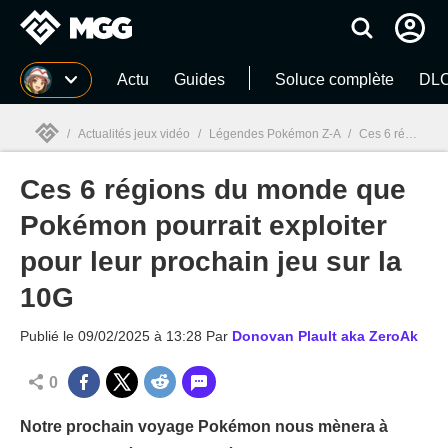
MGG
Actu
Guides
Soluce complète
DLC
/
Actualités jeux vidéo
/
Légendes Pokémon Z-A
/
Ces 6 régions du monde que Pokémon pourrait exploiter pour leur prochain jeu sur la 10G
Ces 6 régions du monde que
MGG

Pokémon pourrait exploiter
pour leur prochain jeu sur la
10G
Publié le
09/02/2025 à 13:28
Par
Donovan Plault aka ZeroAk
0
Notre prochain voyage Pokémon nous mènera à