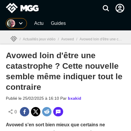
MGG
Actu
Guides
/
Actualités jeux vidéo
/
Avowed
/
Avowed loin d'être une catastrophe ? Cette nouvelle semble même indiquer tout le contraire
Avowed loin d'être une
MGG

catastrophe ? Cette nouvelle
semble même indiquer tout le
contraire
Publié le
25/02/2025 à 16:10
Par
bxakid
0
Avowed s'en sort bien mieux que certains ne