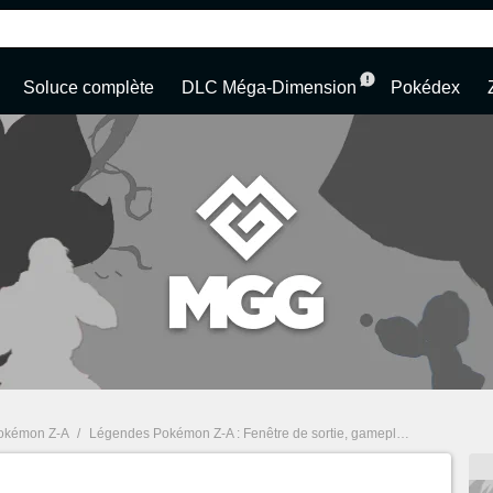
Soluce complète
DLC Méga-Dimension
Pokédex
okémon Z-A
/
Légendes Pokémon Z-A : Fenêtre de sortie, gameplay, starters... Toutes les informations dévoilées lors du Pokémon Présents 2025