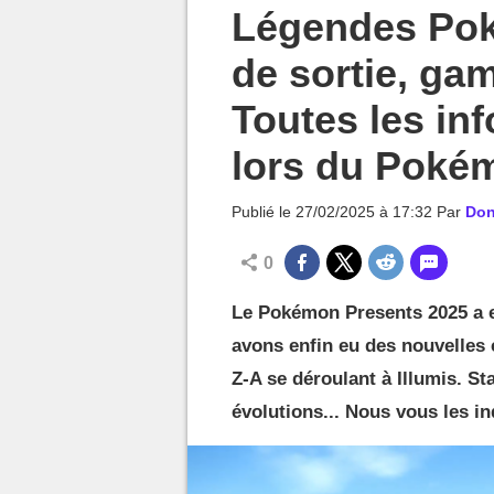
MGG

Légendes Pok
de sortie, gam
Toutes les in
lors du Poké
Publié le
27/02/2025 à 17:32
Par
Don
0
Le Pokémon Presents 2025 a eu
avons enfin eu des nouvelles
Z-A se déroulant à Illumis. S
évolutions... Nous vous les in