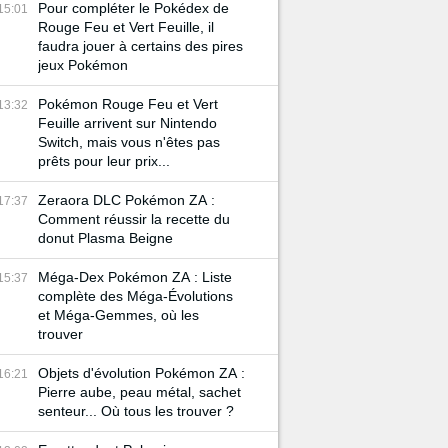
Pour compléter le Pokédex de
15:01
Rouge Feu et Vert Feuille, il
faudra jouer à certains des pires
jeux Pokémon
Pokémon Rouge Feu et Vert
13:32
Feuille arrivent sur Nintendo
Switch, mais vous n'êtes pas
prêts pour leur prix...
Zeraora DLC Pokémon ZA :
17:37
Comment réussir la recette du
donut Plasma Beigne
Méga-Dex Pokémon ZA : Liste
15:37
complète des Méga-Évolutions
et Méga-Gemmes, où les
trouver
Objets d'évolution Pokémon ZA :
16:21
Pierre aube, peau métal, sachet
senteur... Où tous les trouver ?