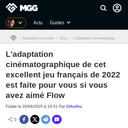
MGG
Actu
Guides
/
Actualités jeux vidéo
/
Stray
/
L'adaptation cinématographique de cet excellent jeu français de 2022 est faite pour vous si vous avez aimé Flow
L'adaptation
MGG

cinématographique de cet
excellent jeu français de 2022
est faite pour vous si vous
avez aimé Flow
Publié le
20/04/2025 à 19:01
Par
Cthulhu
0