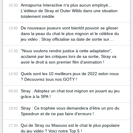
Annapurna Interactive n'a plus aucun employé...
16:30
L'éditeur de Stray et Outer Wilds dans une situation
totalement inédite
De nouveaux joueurs vont bientôt pouvoir se glisser
13:00
dans la peau du chat le plus mignon et le célèbre du
jeu vidéo : Stray officialise sa date de sortie sur
Nintendo Switch !
"Nous voulons rendre justice à cette adaptation",
17:30
acclamé par les critiques lors de sa sortie, Stray va
avoir le droit à son premier film d'animation !
Quels sont les 10 meilleurs jeux de 2022 selon nous
14:00
? Découvrez tous nos GOTY !
Stray : Adoptez un chat tout mignon en jouant au jeu
09:00
grâce à la SPA !
Stray : Ce trophée vous demandera d'être un pro du
19:02
Speedrun et de ne pas faire d'erreurs !
Qui de Stray ou Miaouss est le chat le plus populaire
17:30
du jeu vidéo ? Voici notre Top 5 !