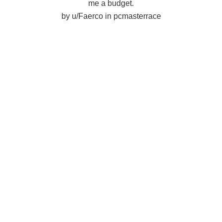
me a budget.
by
u/Faerco
in
pcmasterrace