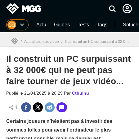
MGG
Actu
Guides
Tests
Tags
Soluce
/
Actualités jeux vidéo
/
Il construit un PC surpuissant à 32 000€ qui ne peut pas faire tourner de jeux vidéo...
Il construit un PC surpuissant
MGG

à 32 000€ qui ne peut pas
faire tourner de jeux vidéo...
Publié le
21/04/2025 à 20:29
Par
Cthulhu
1
Certains joueurs n'hésitent pas à investir des
sommes folles pour avoir l'ordinateur le plus
performant possible, mais ce dernier est