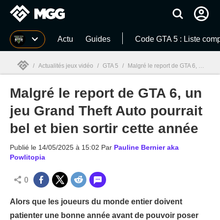
MGG
Actu
Guides
Code GTA 5 : Liste comp
/
Actualités jeux vidéo
/
GTA 5
/
Malgré le report de GTA 6, un jeu Grand Theft Auto pourrait bel et bien sortir cette année
Malgré le report de GTA 6, un
MGG

jeu Grand Theft Auto pourrait
bel et bien sortir cette année
Publié le
14/05/2025 à 15:02
Par
Pauline Bernier aka
Powlitopia
0
Alors que les joueurs du monde entier doivent
patienter une bonne année avant de pouvoir poser