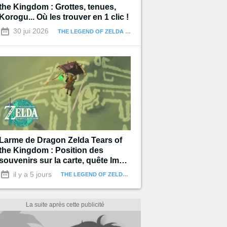
the Kingdom : Grottes, tenues,
Korogu... Où les trouver en 1 clic !
30 jui 2026
THE LEGEND OF ZELDA : TEARS OF THE KINGDOM
Larme de Dragon Zelda Tears of
the Kingdom : Position des
souvenirs sur la carte, quête Impa
et les Géoglyphes
il y a 5 jours
THE LEGEND OF ZELDA : TEARS OF THE KINGDOM