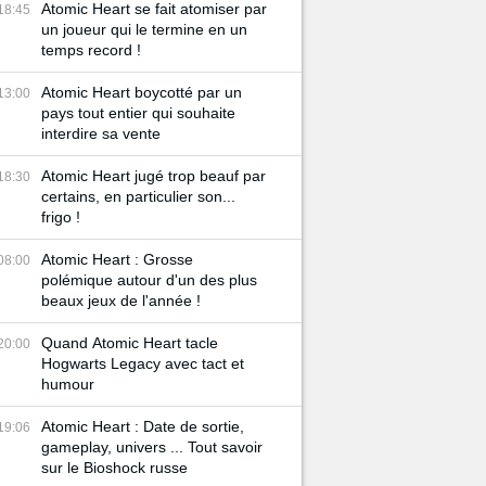
Atomic Heart se fait atomiser par
18:45
un joueur qui le termine en un
temps record !
Atomic Heart boycotté par un
13:00
pays tout entier qui souhaite
interdire sa vente
Atomic Heart jugé trop beauf par
18:30
certains, en particulier son...
frigo !
Atomic Heart : Grosse
08:00
polémique autour d'un des plus
beaux jeux de l'année !
Quand Atomic Heart tacle
20:00
Hogwarts Legacy avec tact et
humour
Atomic Heart : Date de sortie,
19:06
gameplay, univers ... Tout savoir
sur le Bioshock russe