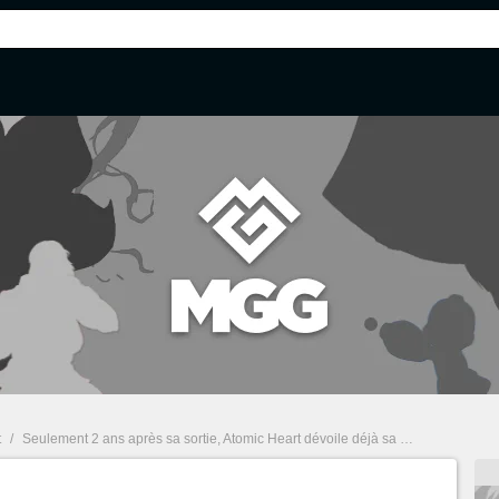
t
/
Seulement 2 ans après sa sortie, Atomic Heart dévoile déjà sa suite mais aussi une autre surprise à l'occasion du Summer Game Fest 2025