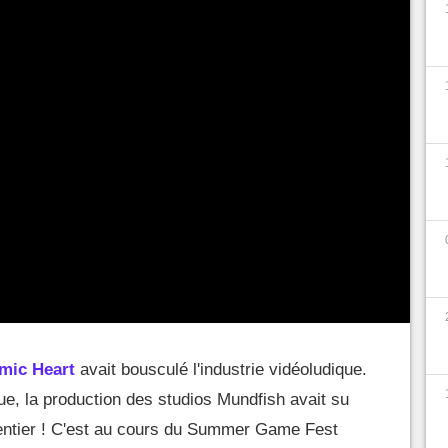
mic Heart
avait bousculé l'industrie vidéoludique.
ue, la production des studios Mundfish avait su
entier ! C'est au cours du Summer Game Fest