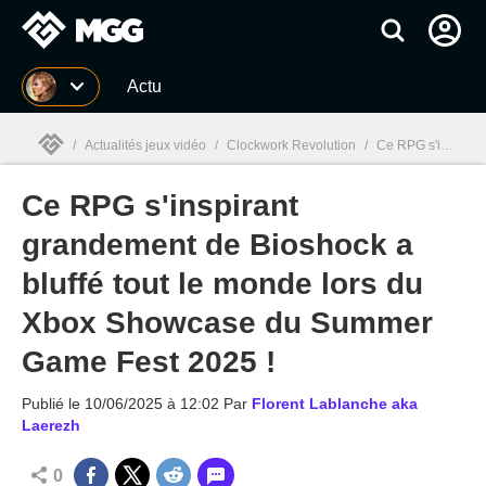
MGG
Actu
/
Actualités jeux vidéo
/
Clockwork Revolution
/
Ce RPG s'inspirant grandement de Bioshock a bluffé tout le monde lors du Xbox Showcase du Summer Game Fest 2025 !
Ce RPG s'inspirant
MGG

grandement de Bioshock a
bluffé tout le monde lors du
Xbox Showcase du Summer
Game Fest 2025 !
Publié le
10/06/2025 à 12:02
Par
Florent Lablanche aka
Laerezh
0