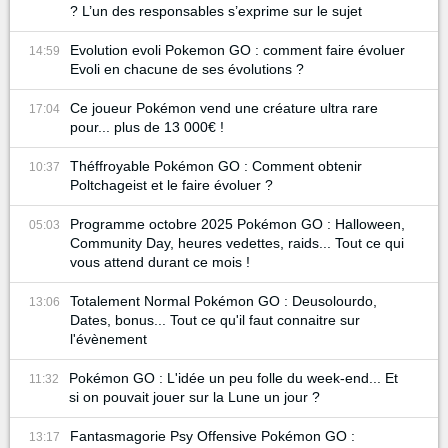
? L’un des responsables s’exprime sur le sujet
Evolution evoli Pokemon GO : comment faire évoluer
14:59
Evoli en chacune de ses évolutions ?
Ce joueur Pokémon vend une créature ultra rare
17:04
pour... plus de 13 000€ !
Théffroyable Pokémon GO : Comment obtenir
10:37
Poltchageist et le faire évoluer ?
Programme octobre 2025 Pokémon GO : Halloween,
05:03
Community Day, heures vedettes, raids... Tout ce qui
vous attend durant ce mois !
Totalement Normal Pokémon GO : Deusolourdo,
13:06
Dates, bonus... Tout ce qu'il faut connaitre sur
l'évènement
Pokémon GO : L'idée un peu folle du week-end... Et
11:32
si on pouvait jouer sur la Lune un jour ?
Fantasmagorie Psy Offensive Pokémon GO :
13:17