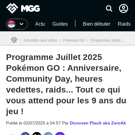
MGG
Actu
Guides
Bien débuter
Raids
/
Actualités jeux vidéo
/
Pokemon GO
/
Programme Juillet 2025 Pokémon GO : Anniversaire, Community Day, heures vedettes, raids... Tout ce qui vous attend pour les 9 ans du jeu !
Programme Juillet 2025
MGG

Pokémon GO : Anniversaire,
Community Day, heures
vedettes, raids... Tout ce qui
vous attend pour les 9 ans du
jeu !
Publié le
02/07/2025 à 04:57
Par
Donovan Plault aka ZeroAk