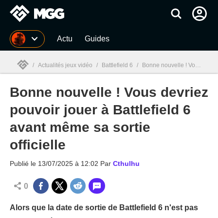
MGG
Actu
Guides
/
Actualités jeux vidéo
/
Battlefield 6
/
Bonne nouvelle ! Vous devriez pouvoir jouer à Battlefield 6 avant même sa sortie officielle
Bonne nouvelle ! Vous devriez
MGG

pouvoir jouer à Battlefield 6
avant même sa sortie
officielle
Publié le
13/07/2025 à 12:02
Par
Cthulhu
0
Alors que la date de sortie de Battlefield 6 n'est pas