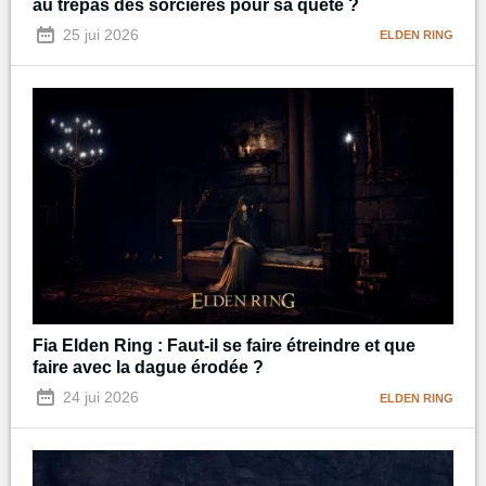
au trépas des sorcières pour sa quête ?
25 jui 2026
ELDEN RING
Fia Elden Ring : Faut-il se faire étreindre et que
faire avec la dague érodée ?
24 jui 2026
ELDEN RING