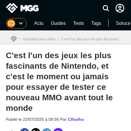
MGG
Actu
Guides
Tests
Tags
Soluce
/
Actualités jeux vidéo
/
C'est l'un des jeux les plus fascinants de Nintendo, et c'est le moment ou jamais pour essayer de tester ce nouveau MMO avant tout le monde
C'est l'un des jeux les plus
MGG

fascinants de Nintendo, et
c'est le moment ou jamais
pour essayer de tester ce
nouveau MMO avant tout le
monde
Publié le
22/07/2025 à 08:56
Par
Cthulhu