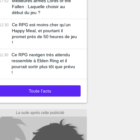
Meilleures armes Lords of the
17:52
Fallen : Laquelle choisir au
début du jeu ?
Ce RPG est moins cher qu'un
12:30
Happy Meal, et pourtant il
promet près de 50 heures de jeu
!
Ce RPG nextgen très attendu
11:30
ressemble à Elden Ring et il
pourrait sortir plus tôt que prévu
!
Toute l'actu