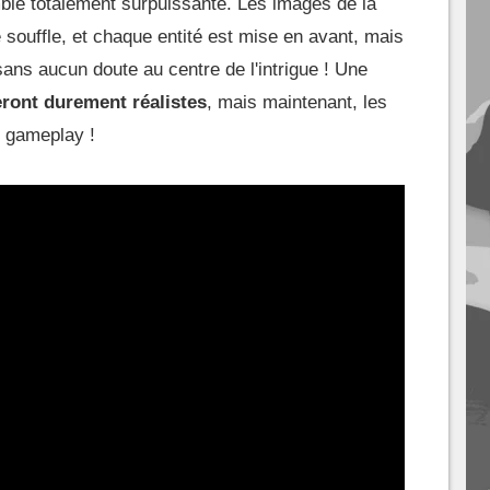
ble totalement surpuissante. Les images de la
souffle, et chaque entité est mise en avant, mais
 sans aucun doute au centre de l'intrigue ! Une
ront durement réalistes
, mais maintenant, les
de gameplay !