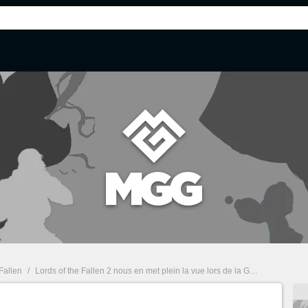
 Fallen
/
Lords of the Fallen 2 nous en met plein la vue lors de la Gamescom avec ses premières images sur PS5