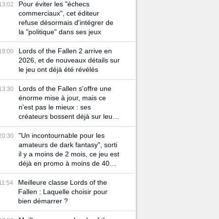
Pour éviter les "échecs
13:02
commerciaux", cet éditeur
refuse désormais d'intégrer de
la "politique" dans ses jeux
Lords of the Fallen 2 arrive en
19:00
2026, et de nouveaux détails sur
le jeu ont déjà été révélés
Lords of the Fallen s'offre une
13:30
énorme mise à jour, mais ce
n'est pas le mieux : ses
créateurs bossent déjà sur leurs
prochains RPG
"Un incontournable pour les
20:30
amateurs de dark fantasy", sorti
il y a moins de 2 mois, ce jeu est
déjà en promo à moins de 40
euros sur Steam
Meilleure classe Lords of the
11:54
Fallen : Laquelle choisir pour
bien démarrer ?