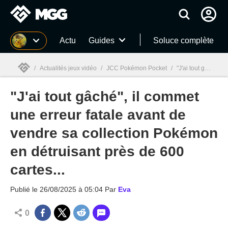
MGG
Actu
Guides
Soluce complète
/
Actualités jeux vidéo
/
JCC Pokémon Pocket
/
"J'ai tout gâché", il commet une erreur fatale avant de vendre sa collection Pokémon en détruisant près de 600 cartes...
"J'ai tout gâché", il commet
MGG

une erreur fatale avant de
vendre sa collection Pokémon
en détruisant près de 600
cartes...
Publié le
26/08/2025 à 05:04
Par
Eva
0