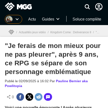
MGG
Actu
Guides
Soluce complète
/
Actualités jeux vidéo
/
Kingdom Come : Deliverance II
/
"Je ferais de mon mieux pour ne pas pleurer", après 9 ans, ce RPG se sépare de son personnage emblématique
"Je ferais de mon mieux pour
MGG

ne pas pleurer", après 9 ans,
ce RPG se sépare de son
personnage emblématique
Publié le
02/09/2025 à 16:02
Par
Pauline Bernier aka
Powlitopia
0
Voici une nouvelle émouvante ! Après plusieurs