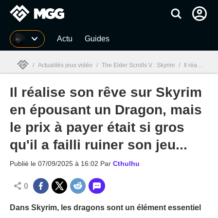
MGG
Actu
Guides
/
Actualités jeux vidéo
/
The Elder Scrolls V : Skyrim
/
Il réalise son rêve sur Skyrim en épousant un Dragon, mais le prix à payer était si gros qu'il a failli ruiner son jeu...
Il réalise son rêve sur Skyrim
MGG

en épousant un Dragon, mais
le prix à payer était si gros
qu'il a failli ruiner son jeu...
Publié le
07/09/2025 à 16:02
Par
Cthulhu
0
Dans Skyrim, les dragons sont un élément essentiel