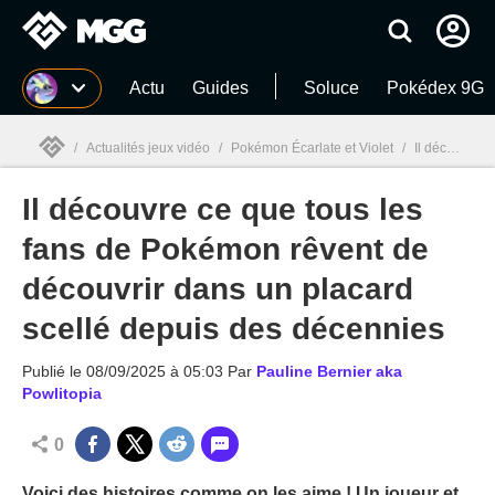
MGG
Actu
Guides
Soluce
Pokédex 9G
/
Actualités jeux vidéo
/
Pokémon Écarlate et Violet
/
Il découvre ce que tous les fans de Pokémon rêvent de découvrir dans un placard scellé depuis des décennies
Il découvre ce que tous les
MGG

fans de Pokémon rêvent de
découvrir dans un placard
scellé depuis des décennies
Publié le
08/09/2025 à 05:03
Par
Pauline Bernier aka
Powlitopia
0
Voici des histoires comme on les aime ! Un joueur et