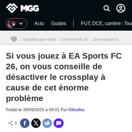
MGG
Actu
Guides
FUT, DCE, carrière : To
/
Actualités jeux vidéo
/
EA Sports FC 26
/
Si vous jouez à EA Sports FC 26, on vous conseille de désactiver le crossplay à cause de cet énorme problème
Si vous jouez à EA Sports FC
MGG

26, on vous conseille de
désactiver le crossplay à
cause de cet énorme
problème
Publié le
30/09/2025 à 09:01
Par
Cthulhu
0