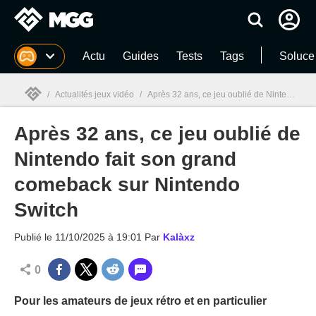
MGG
Actu
Guides
Tests
Tags
Soluce
/
Actualités jeux vidéo
/
Après 32 ans, ce jeu oublié de Nintendo fait son grand comeback sur Nintendo Switch
Après 32 ans, ce jeu oublié de
MGG

Nintendo fait son grand
comeback sur Nintendo
Switch
Publié le
11/10/2025 à 19:01
Par
Kalàxz
0
Pour les amateurs de jeux rétro et en particulier