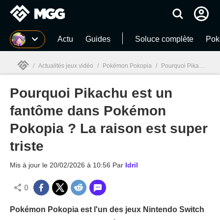
MGG
Actu
Guides
Soluce complète
Pok
/
Actualités jeux vidéo
/
Pokémon Pokopia
/
Pourquoi Pikachu est un fantôme dans Pokémon Pokopia ? La raison est super triste
Pourquoi Pikachu est un
MGG

fantôme dans Pokémon
Pokopia ? La raison est super
triste
Mis à jour le
20/02/2026 à 10:56
Par
Idril
0
Pokémon Pokopia est l'un des jeux Nintendo Switch