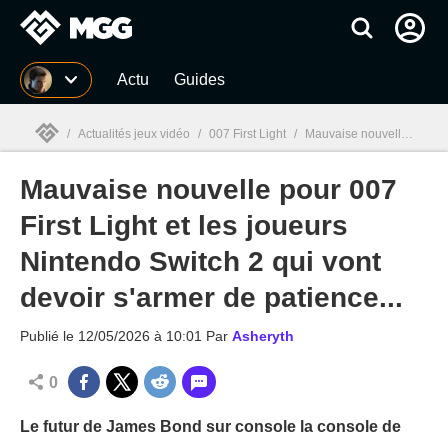
MGG
Actu
Guides
/
Actualités jeux vidéo
/
007 First Light
/
Mauvaise nouvelle pour 007 First Light et les joueurs Nintendo Switch 2 qui vont devoir s'armer de patience...
Mauvaise nouvelle pour 007
MGG

First Light et les joueurs
Nintendo Switch 2 qui vont
devoir s'armer de patience...
Publié le
12/05/2026 à 10:01
Par
Asheryth
0
Le futur de James Bond sur console la console de