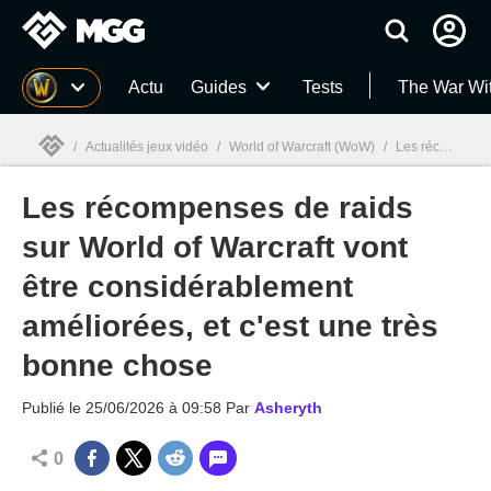
MGG
Actu
Guides
Tests
The War Wi
/
Actualités jeux vidéo
/
World of Warcraft (WoW)
/
Les récompenses de raids sur World of Warcraft vont être considérablement améliorées, et c'est une très bonne chose
Les récompenses de raids
MGG

sur World of Warcraft vont
être considérablement
améliorées, et c'est une très
bonne chose
Publié le
25/06/2026 à 09:58
Par
Asheryth
0