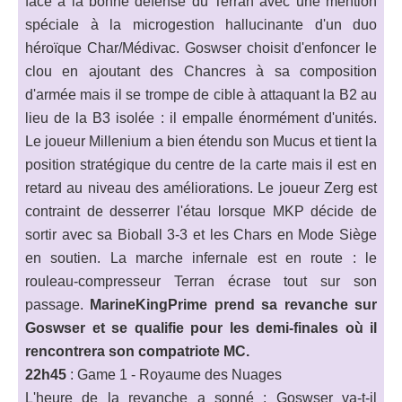
face à la bonne défense du Terran avec une mention
spéciale à la microgestion hallucinante d'un duo
héroïque Char/Médivac. Goswser choisit d'enfoncer le
clou en ajoutant des Chancres à sa composition
d'armée mais il se trompe de cible à attaquant la B2 au
lieu de la B3 isolée : il empalle énormément d'unités.
Le joueur Millenium a bien étendu son Mucus et tient la
position stratégique du centre de la carte mais il est en
retard au niveau des améliorations. Le joueur Zerg est
contraint de desserrer l'étau lorsque MKP décide de
sortir avec sa Bioball 3-3 et les Chars en Mode Siège
en soutien. La marche infernale est en route : le
rouleau-compresseur Terran écrase tout sur son
passage.
MarineKingPrime prend sa revanche sur
Goswser et se qualifie pour les demi-finales où il
rencontrera son compatriote MC.
22h45
: Game 1 - Royaume des Nuages
L'heure de la revanche a sonné : Goswser va-t-il