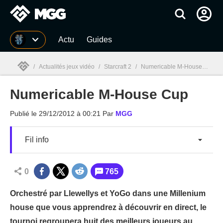
MGG
Actu
Guides
/
Actualités jeux vidéo
/
Starcraft 2
/
Numericable M-House Cup
Numericable M-House Cup
MGG

Publié le
29/12/2012 à 00:21
Par
MGG
Fil info
0
765
Orchestré par Llewellys et YoGo dans une Millenium
house que vous apprendrez à découvrir en direct, le
tournoi regroupera huit des meilleurs joueurs au