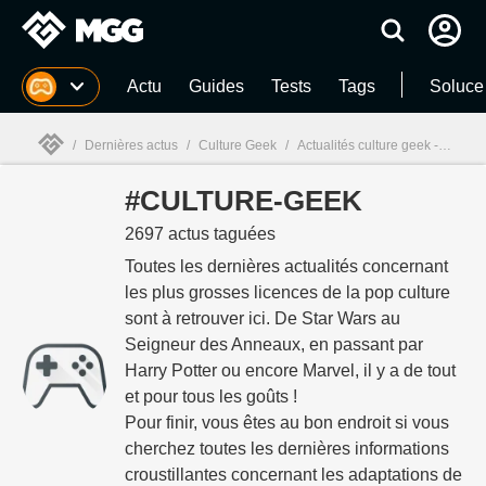
MGG
Actu
Guides
Tests
Tags
Soluce
/
Dernières actus
/
Culture Geek
/
Actualités culture geek - infos et actualités - page 106
#CULTURE-GEEK
MGG

2697 actus taguées
Toutes les dernières actualités concernant
les plus grosses licences de la pop culture
sont à retrouver ici. De Star Wars au
Seigneur des Anneaux, en passant par
Harry Potter ou encore Marvel, il y a de tout
et pour tous les goûts !
Pour finir, vous êtes au bon endroit si vous
cherchez toutes les dernières informations
croustillantes concernant les adaptations de