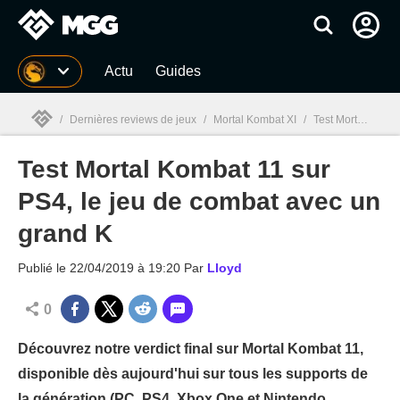
MGG
Actu
Guides
/
Dernières reviews de jeux
/
Mortal Kombat XI
/
Test Mortal Kombat 11 sur PS4, le jeu de combat avec un grand K
Test Mortal Kombat 11 sur
MGG

PS4, le jeu de combat avec un
grand K
Publié le
22/04/2019 à 19:20
Par
Lloyd
0
Découvrez notre verdict final sur Mortal Kombat 11,
disponible dès aujourd'hui sur tous les supports de
la génération (PC, PS4, Xbox One et Nintendo