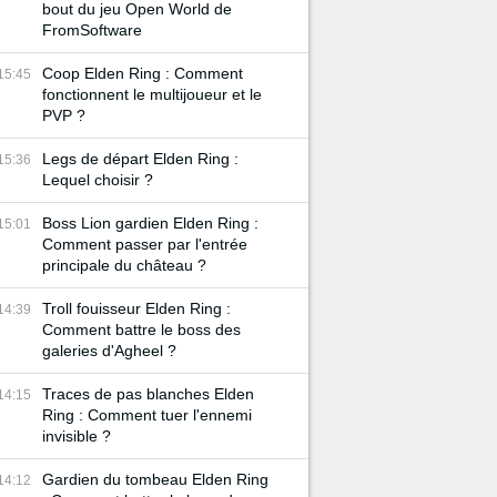
bout du jeu Open World de
FromSoftware
Coop Elden Ring : Comment
15:45
fonctionnent le multijoueur et le
PVP ?
Legs de départ Elden Ring :
15:36
Lequel choisir ?
Boss Lion gardien Elden Ring :
15:01
Comment passer par l'entrée
principale du château ?
Troll fouisseur Elden Ring :
14:39
Comment battre le boss des
galeries d'Agheel ?
Traces de pas blanches Elden
14:15
Ring : Comment tuer l'ennemi
invisible ?
Gardien du tombeau Elden Ring
14:12