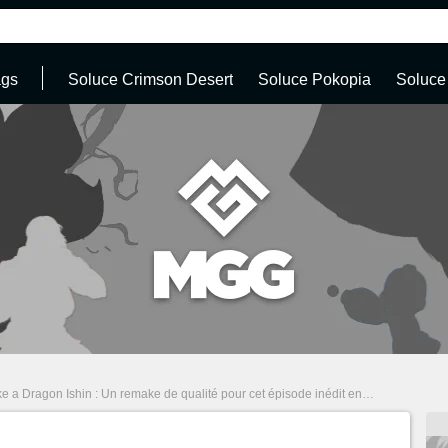
ags
Soluce Crimson Desert
Soluce Pokopia
Soluce
e a Dragon Ishin : Un remake de qualité pour cet épisode inédit en Europe ?