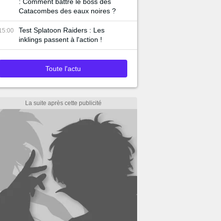
: Comment battre le boss des
Catacombes des eaux noires ?
Test Splatoon Raiders : Les
15:00
inklings passent à l'action !
Toute l'actu