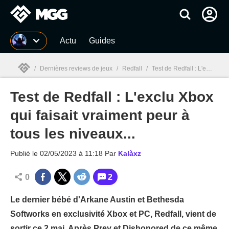
MGG
Actu
Guides
/
Dernières reviews de jeux
/
Redfall
/
Test de Redfall : L'exclu Xbox qui faisait vraiment peur à tous les niveaux...
Test de Redfall : L'exclu Xbox
MGG

qui faisait vraiment peur à
tous les niveaux...
Publié le
02/05/2023 à 11:18
Par
Kalàxz
0
2
Le dernier bébé d'Arkane Austin et Bethesda
Softworks en exclusivité Xbox et PC, Redfall, vient de
sortir ce 2 mai. Après Prey et Dishonored de ce même