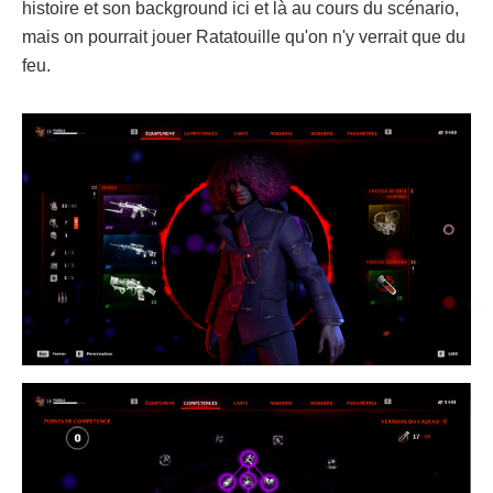
histoire et son background ici et là au cours du scénario,
mais on pourrait jouer Ratatouille qu'on n'y verrait que du
feu.