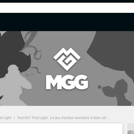
st Light
/
Test 007 First Light : Le jeu d'action-aventure à faire cet été et le meilleur James Bond sorti depuis des années ?