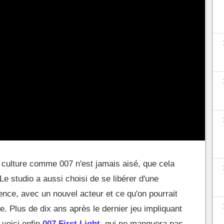
 culture comme 007 n'est jamais aisé, que cela
Le studio a aussi choisi de se libérer d'une
cence, avec un nouvel acteur et ce qu'on pourrait
e. Plus de dix ans après le dernier jeu impliquant
 voici enfin
007 First Light
, qui ne manquera pas