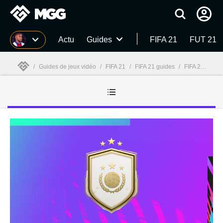
MGG
Actu
Guides
FIFA 21
FUT 21
/
Guides de jeux vidéo
/
FIFA 21
/
FIFA 21 guides
/
FIFA 21 : Guides - page 2
MGG
