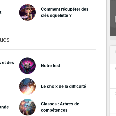
Comment récupérer des
t
clés squelette ?
ques
s et des
Notre test
Le choix de la difficulté
Classes : Arbres de
ande
compétences