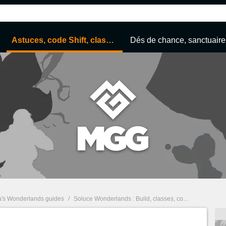
Astuces, code Shift, classes...
Dés de chance, sanctuaires
a's Wonderlands guides
/
Soluce Wonderlands : Build, classes, codes Shift... Guide complet