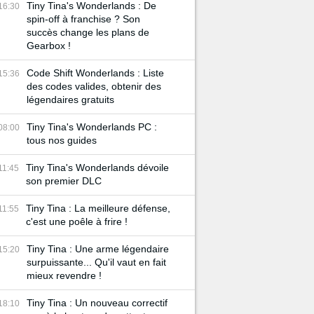
Tiny Tina's Wonderlands : De
16:30
spin-off à franchise ? Son
succès change les plans de
Gearbox !
Code Shift Wonderlands : Liste
15:36
des codes valides, obtenir des
légendaires gratuits
Tiny Tina's Wonderlands PC :
08:00
tous nos guides
Tiny Tina's Wonderlands dévoile
11:45
son premier DLC
Tiny Tina : La meilleure défense,
11:55
c'est une poêle à frire !
Tiny Tina : Une arme légendaire
15:20
surpuissante... Qu'il vaut en fait
mieux revendre !
Tiny Tina : Un nouveau correctif
18:10